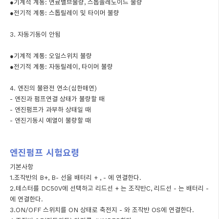
●기계적 계통: 연료밸브불량, 스톱솔레노이드 불량
●전기적 계통: 스톱릴레이 및 타이머 불량
3. 자동기동이 안됨
●기계적 계통: 오일스위치 불량
●전기적 계통: 자동릴레이, 타이머 불량
4. 엔진의 불완전 연소(심한매연)
- 엔진과 펌프연결 상태가 불량할 때
- 엔진펌프가 과부하 상태일 때
- 엔진기동시 예열이 불량할 때
엔진펌프 시험요령
기본사항
1.조작반의 B+, B- 선을 배터리 + , - 에 연결한다.
2.테스터를 DC50V에 선택하고 리드선 + 는 조작반C, 리드선 - 는 배터리 -
에 연결한다.
3.ON/OFF 스위치를 ON 상태로 축전지 - 와 조작반 OS에 연결한다.