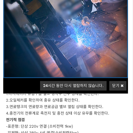
신뢰와 안전성을 최우선으로하는 소방용엔진펌프 분야 최고의 제품을 제공
합니다
엔진펌프 설치기본 사항
1.엔진펌프 기계실 실내온도를 5도 이상 유지할 것.
2.엔진펌프베드의 방진
장치에 콘크리트 바닥에 앵카작업을 할 것
3.엔진펌프 주변 이격거리 0.5m
이상 유지할 것
4.엔진연도작업시 자체연도 크기보다 1.25배 이상이고 길이
는 10m이하 일 것
운전전
24
시간 동안 다시 열람하지 않습니다.
닫기
기계적 점검
1.라지에이터 유입구를 열고 냉각수 만수 상태를 확인한다.
2.오일체커를 확인하여 충유 상태를 확인한다.
3.연료탱크의 연료량과 연료공급 밸브 열림 상태를 확인한다.
4.충전기의 전류계로 축전지 및 충전 상태 이상 유무를 확인한다.
전기적 점검
-표준형: 단상 220v 연결 (소비전력 1kw)
-일체형: 삼상 380v 4선 연결(소비전력5kw)