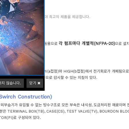
압력스위치
으로하는 소방용엔진펌프 분야 최고의 제품을 제공합니다.
돈압력스위치
각 펌프마다 개별적(NFPA-20)
는 소방펌프 기동용으로
으로 설
최대사용압력이 20㎏/㎠이며 LOW(a접점)와 HIGH(b접점)에서 전기회로가 개폐
있으며 현재의 운전압력을 육안으로 감시할 수 있는 지침이 있다.
하지 않습니다.
닫기
wirch Construction)
외부습기가 유입될 수 없는 방수구조로 모든 부속은 내식성, 도금처리된 재료이며 전면
TERMINAL BOX(TB), CASE(CS), TEST VALVE(TV), BOURDON BLOCK
TOR(PI)로 구성되어 있다.