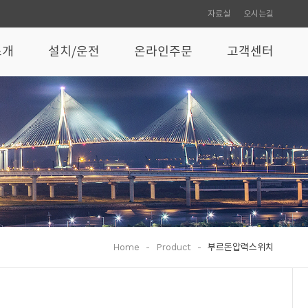
자료실
오시는길
소개
설치/운전
온라인주문
고객센터
엔진펌프 설치운전
엔진펌프취급설명서
부르돈압력스위치
Home
-
Product
-
부르돈압력스위치