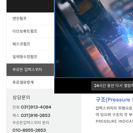
부르돈
신뢰와 안전성을 최우선
엔진펌프
다단보류트펌프
개요(General)
웨스코펌프
부르
(주)동림펌프의
일체형소방펌프
특징(Feature)
부르돈 압력스위치
SB10K, DB20K 
동,정지)로 사용할 수 
후로셀유량계
24
시간 동안 다시 열람
상담문의
구조(Pressure S
031)913-4084
전화
압력스위치의 외형으로 
031)916-2653
어 있으며 구조의 각 부분은 
팩스
PRESSURE INDICA
부르돈압력스위치 문의
010-8955-2653