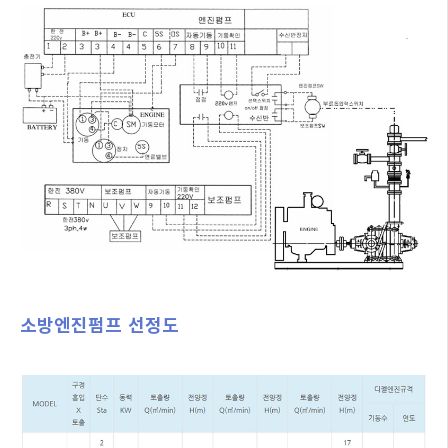
소방엔진펌프 선정도