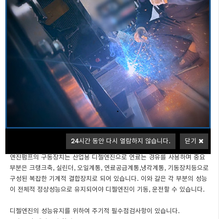
신뢰와 안전성을 최우선으로하는 소방용엔진펌프 분야 최고의 제품을 제공
합니다
개요(GENERAL)
소방용 엔진펌프는 화재발생 시 비상용 예비펌프로 평상 시 주기적 점검운전
으로 성능을 유지하여 화재 시 화재진압용 비상소방펌프입니다
특징(FEATURE)
축, 임페라 재질은 스테인레스(SUS)
펌프의
입니다. (스프링클러설
비의 화재안전기준(NFSC-103) 제5조17항)
24
시간 동안 다시 열람하지 않습니다.
닫기
엔진펌프의 구동장치는 산업용 디젤엔진으로 연료는 경유를 사용하며 중요
부분은 크랭크축, 실린더, 오일계통, 연료공급계통,냉각계통, 기동장치등으로
구성된 복잡한 기계적 결합장치로 되어 있습니다. 이와 갈은 각 부분의 성능
이 전체적 정상성능으로 유지되어야 디젤엔진이 기동, 운전할 수 있습니다.
디젤엔진의 성능유지를 위하여 주기적 필수점검사항이 있습니다.