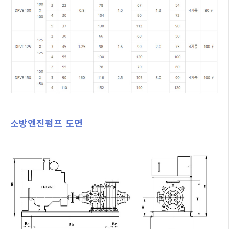
소방엔진펌프 도면