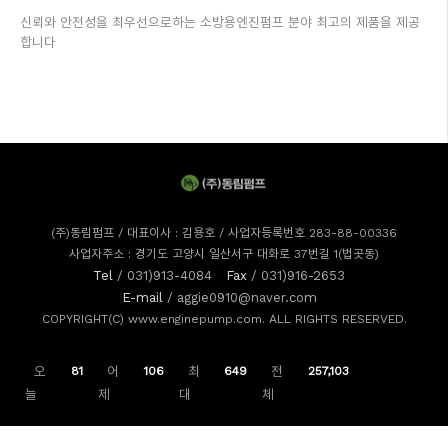
신뢰와 안전성을 최우선으로하는 소방용엔진펌프 분야 최고의 제품을 제공
합니다
(주)동림펌프 / 대표이사 : 김용호 / 사업자등록번호 283-88-00336
사업자주소 : 경기도 고양시 일산서구 대화로 37번길 1(법곳동)
Tel
/ 031)913-4084
Fax
/ 031)916-2653
E-mail
/ aggie0910@naver.com
COPYRIGHT(C) www.enginepump.com. ALL RIGHTS RESERVED.
오
81
어
106
최
649
전
257,103
늘
제
대
체